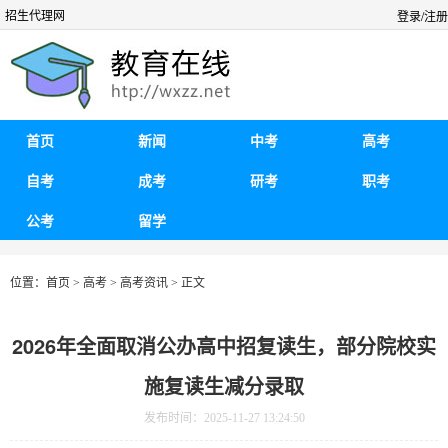
招生代理网
登录/注册
首页
新闻
中考
高考
自考
成考
研考
职考
公考
留学
位置：
首页
>
高考
>
高考资讯
> 正文
2026年全面取消公办高中招复读生，部分院校实
施复读生减分录取
发布时间：2025-11-27 13:24:50