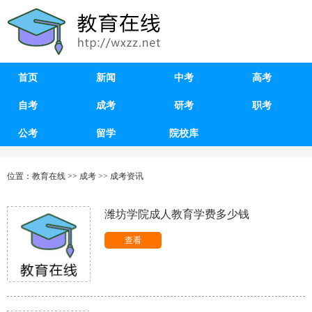
首页
新闻
中考
高考
自考
成考
研考
职考
公考
留学
院校库
位置：
教育在线
>>
成考
>>
成考资讯
潍坊学院成人教育学费多少钱
查看