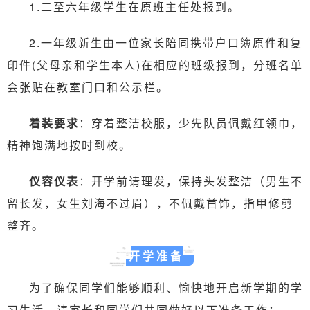
1.
二至六年级
学生在原班主任处报到。
2.一年级新生由一位家长陪同携带户口簿原件和复
印件(父母亲和学生本人)在相应的班级报到，分班名单
会张贴在教室门口和公示栏。
着装要求
：穿着整洁校服，少先队员佩戴红领巾，
精神饱满地按时到校。
仪容仪表
：开学前请理发，保持头发整洁（男生不
留长发，女生刘海不过眉），不佩戴首饰，指甲修剪
整齐。
开学准备
为了确保同学们能够顺利、愉快地开启新学期的学
习生活，请家长和同学们共同做好以下准备工作：